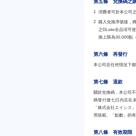
第五條 兌換碼之
消費者可於本公司
購入兌換序號後，
之DLsite全品項
換上限為30,000點（
第六條 再發行
本公司在任何情況下都
第七條 退款
關於兌換碼，本公司不
碼發行後七日內且在
「株式会社エイシス」
用規範。「點數」的有效
第八條 有效期限