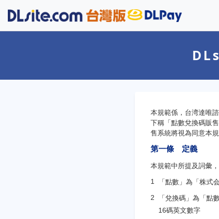
DL
本規範係，台湾達唯諮
下稱「點數兌換碼販售
售系統將視為同意本規
第一條 定義
本規範中所提及詞彙，
「點數」為「株式会社エイ
「兌換碼」為「點數
16碼英文數字