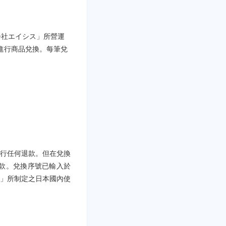
会社エイシス」所營運
e內進行商品兌換。每筆兌
行任何退款。但在兌換
款。兌換序號已輸入於
ス」所制定之日本國內使