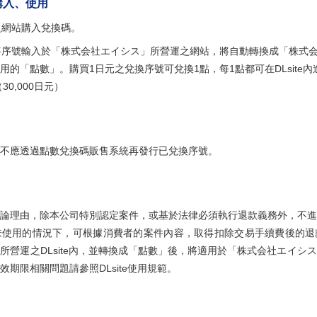
購入、使用
之網站購入兌換碼。
將序號輸入於「株式会社エイシス」所營運之網站，將自動轉換成「株式
可使用的「點數」。購買1日元之兌換序號可兌換1點，每1點都可在DLsit
30,000日元）
不應透過點數兌換碼販售系統再發行已兌換序號。
論理由，除本公司特別認定案件，或基於法律必須執行退款義務外，不進
未使用的情況下，可根據消費者的案件內容，取得扣除交易手續費後的退
所營運之DLsite內，並轉換成「點數」後，將適用於「株式会社エイシ
期限相關問題請參照DLsite使用規範。